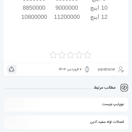
10 اینچ
9000000
8850000
12 اینچ
11200000
10800000
pipebazar
7 فروردین 1403
مطالب مرتبط
نیوپایپ چیست
اتصالات لوله سفید آذین