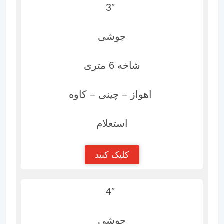
3″
جوشی
شاخه 6 متری
اهواز – چینی – کاوه
استعلام
کلیک کنید
4″
جوشی