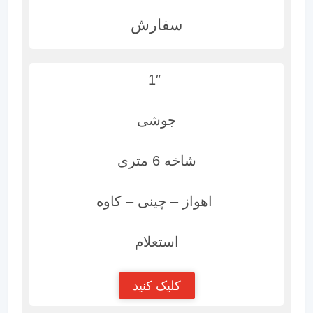
سفارش
1″
جوشی
شاخه 6 متری
اهواز – چینی – کاوه
استعلام
کلیک کنید