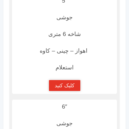
5″
جوشی
شاخه 6 متری
اهواز – چینی – کاوه
استعلام
کلیک کنید
6″
جوشی